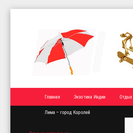
Главная
Экзотика Индии
Отдых 
Лима – город Королей